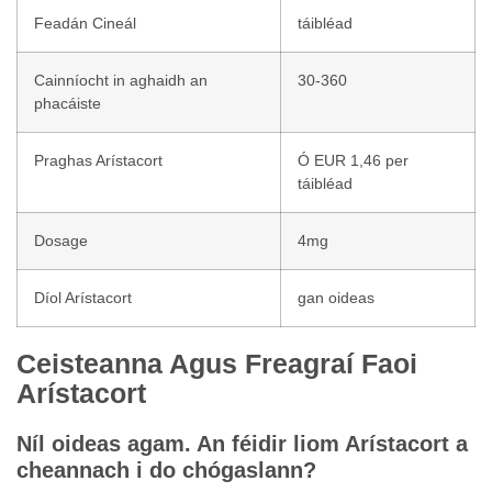
Feadán Cineál
táibléad
Cainníocht in aghaidh an
30-360
phacáiste
Praghas Arístacort
Ó EUR 1,46 per
táibléad
Dosage
4mg
Díol Arístacort
gan oideas
Ceisteanna Agus Freagraí Faoi
Arístacort
Níl oideas agam. An féidir liom Arístacort a
cheannach i do chógaslann?