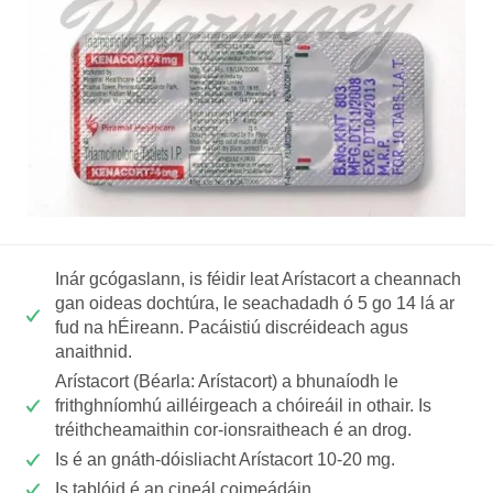
Inár gcógaslann, is féidir leat Arístacort a cheannach
gan oideas dochtúra, le seachadadh ó 5 go 14 lá ar
fud na hÉireann. Pacáistiú discréideach agus
anaithnid.
Arístacort (Béarla: Arístacort) a bhunaíodh le
frithghníomhú ailléirgeach a chóireáil in othair. Is
tréithcheamaithin cor-ionsraitheach é an drog.
Is é an gnáth-dóisliacht Arístacort 10-20 mg.
Is tablóid é an cineál coimeádáin.