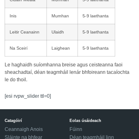
Inis
Mumhan
5-9 laethanta
Leitir Ceanainn
Ulaidh
5-9 laethanta
Na Sceirí
Laighean
5-9 laethanta
Le haghaidh suíomhanna breise agus ceisteanna faoi
sheachadtaí, déan teagmháil lenár bhfoireann tacaíochta
le do thoil.
[esi rvpw_slider ttl=0]
Catagóirí
Eolas úsáideach
Ceannaigh Anois
Fúinn
Sláinte na bhfear
Déan teagmháil linn