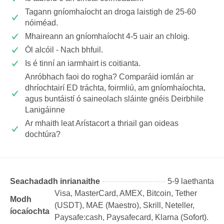
Tagann gníomhaíocht an droga laistigh de 25-60
nóiméad.
Mhaireann an gníomhaíocht 4-5 uair an chloig.
Ól alcóil - Nach bhfuil.
Is é tinní an iarmhairt is coitianta.
Anróbhach faoi do rogha? Comparáid iomlán ar
dhríochtairí ED tráchta, foirmliú, am gníomhaíochta,
agus buntáistí ó saineolach sláinte gnéis Deirbhile
Lanigáinne
Ar mhaith leat Arístacort a thriail gan oideas
dochtúra?
Seachadadh inrianaithe
5-9 laethanta
Visa, MasterCard, AMEX, Bitcoin, Tether
Modh
(USDТ), MAE (Maestro), Skrill, Neteller,
íocaíochta
Paysafe:cash, Paysafecard, Klarna (Sofort).