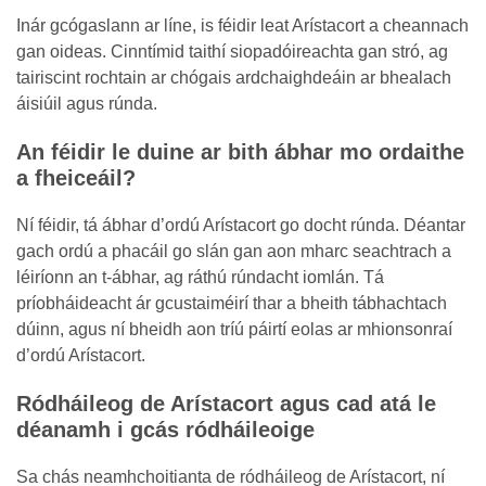
Inár gcógaslann ar líne, is féidir leat Arístacort a cheannach
gan oideas. Cinntímid taithí siopadóireachta gan stró, ag
tairiscint rochtain ar chógais ardchaighdeáin ar bhealach
áisiúil agus rúnda.
An féidir le duine ar bith ábhar mo ordaithe
a fheiceáil?
Ní féidir, tá ábhar d’ordú Arístacort go docht rúnda. Déantar
gach ordú a phacáil go slán gan aon mharc seachtrach a
léiríonn an t-ábhar, ag ráthú rúndacht iomlán. Tá
príobháideacht ár gcustaiméirí thar a bheith tábhachtach
dúinn, agus ní bheidh aon tríú páirtí eolas ar mhionsonraí
d’ordú Arístacort.
Ródháileog de Arístacort agus cad atá le
déanamh i gcás ródháileoige
Sa chás neamhchoitianta de ródháileog de Arístacort, ní