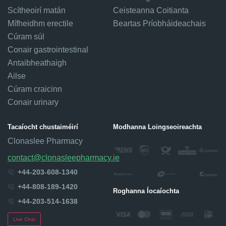
Scítheoirí matán
Ceisteanna Coitianta
Mífheidhm erectile
Beartas Príobháideachais
Cúram súl
Conair gastrointestinal
Antaibheathaigh
Ailse
Cúram craicinn
Conair urinary
Tacaíocht chustaiméirí
Modhanna Loingseoireachta
Clonaslee Pharmacy
contact@clonasleepharmacy.ie
+44-203-608-1340
+44-808-189-1420
Roghanna Íocaíochta
+44-203-514-1638
Live Chat