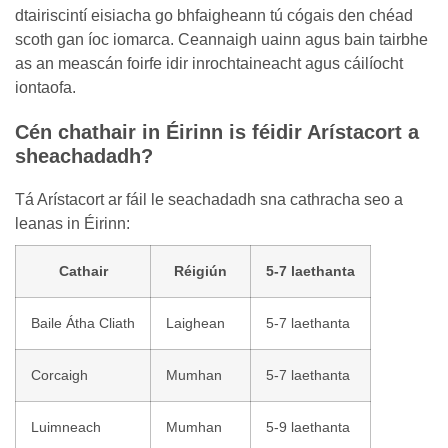
dtairiscintí eisiacha go bhfaigheann tú cógais den chéad
scoth gan íoc iomarca. Ceannaigh uainn agus bain tairbhe
as an meascán foirfe idir inrochtaineacht agus cáilíocht
iontaofa.
Cén chathair in Éirinn is féidir Arístacort a
sheachadadh?
Tá Arístacort ar fáil le seachadadh sna cathracha seo a
leanas in Éirinn:
Cathair
Réigiún
5-7 laethanta
Baile Átha Cliath
Laighean
5-7 laethanta
Corcaigh
Mumhan
5-7 laethanta
Luimneach
Mumhan
5-9 laethanta