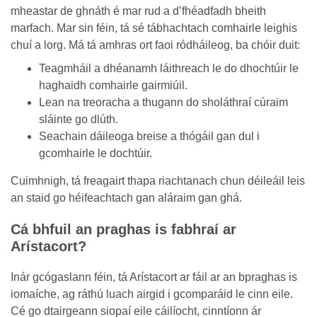
mheastar de ghnáth é mar rud a d’fhéadfadh bheith
marfach. Mar sin féin, tá sé tábhachtach comhairle leighis
chuí a lorg. Má tá amhras ort faoi ródháileog, ba chóir duit:
Teagmháil a dhéanamh láithreach le do dhochtúir le
haghaidh comhairle gairmiúil.
Lean na treoracha a thugann do sholáthraí cúraim
sláinte go dlúth.
Seachain dáileoga breise a thógáil gan dul i
gcomhairle le dochtúir.
Cuimhnigh, tá freagairt thapa riachtanach chun déileáil leis
an staid go héifeachtach gan aláraim gan ghá.
Cá bhfuil an praghas is fabhraí ar
Arístacort?
Inár gcógaslann féin, tá Arístacort ar fáil ar an bpraghas is
iomaíche, ag ráthú luach airgid i gcomparáid le cinn eile.
Cé go dtairgeann siopaí eile cáilíocht, cinntíonn ár