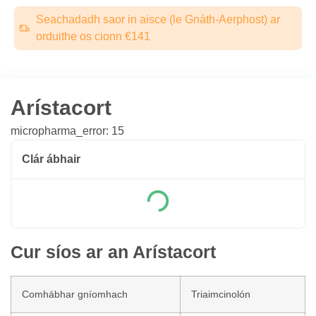
Seachadadh saor in aisce (le Gnáth-Aerphost) ar
orduithe os cionn €141
Arístacort
micropharma_error: 15
Clár ábhair
Cur síos ar an Arístacort
Comhábhar gníomhach
Triaimcinolón