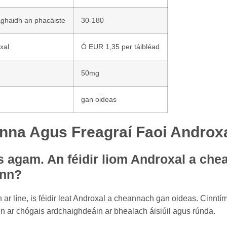
aghaidh an phacáiste
30-180
xal
Ó EUR 1,35 per táibléad
50mg
gan oideas
nna Agus Freagraí Faoi Androx
s agam. An féidir liom Androxal a che
ann?
 ar líne, is féidir leat Androxal a cheannach gan oideas. Cinntím
tain ar chógais ardchaighdeáin ar bhealach áisiúil agus rúnda.