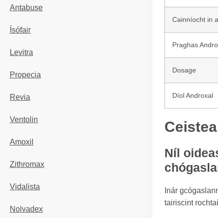
Antabuse
Cainníocht in 
Ísófair
Praghas Andro
Levitra
Dosage
Propecia
Díol Androxal
Revia
Ventolin
Ceistea
Amoxil
Níl oidea
Zithromax
chógasl
Vidalista
Inár gcógaslann
tairiscint roch
Nolvadex