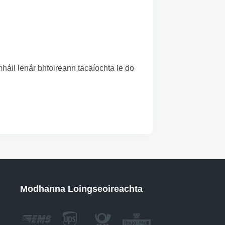
áil lenár bhfoireann tacaíochta le do
Modhanna Loingseoireachta