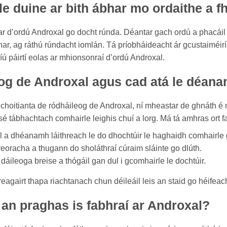
 le duine ar bith ábhar mo ordaithe a f
bhar d’ordú Androxal go docht rúnda. Déantar gach ordú a phacá
bhar, ag ráthú rúndacht iomlán. Tá príobháideacht ár gcustaiméir
ríú páirtí eolas ar mhionsonraí d’ordú Androxal.
og de Androxal agus cad atá le déana
hoitianta de ródháileog de Androxal, ní mheastar de ghnáth é m
 sé tábhachtach comhairle leighis chuí a lorg. Má tá amhras ort fa
 a dhéanamh láithreach le do dhochtúir le haghaidh comhairle g
reoracha a thugann do sholáthraí cúraim sláinte go dlúth.
áileoga breise a thógáil gan dul i gcomhairle le dochtúir.
reagairt thapa riachtanach chun déileáil leis an staid go héifea
 an praghas is fabhraí ar Androxal?