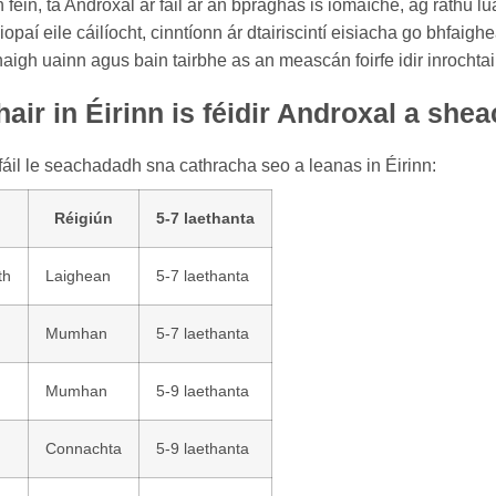
féin, tá Androxal ar fáil ar an bpraghas is iomaíche, ag ráthú lu
iopaí eile cáilíocht, cinntíonn ár dtairiscintí eisiacha go bhfai
igh uainn agus bain tairbhe as an meascán foirfe idir inrochtai
air in Éirinn is féidir Androxal a sh
fáil le seachadadh sna cathracha seo a leanas in Éirinn:
Réigiún
5-7 laethanta
th
Laighean
5-7 laethanta
Mumhan
5-7 laethanta
Mumhan
5-9 laethanta
Connachta
5-9 laethanta