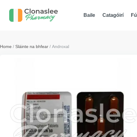
Baile
Catagóirí
Fú
Home
/
Sláinte na bhfear
/ Androxal