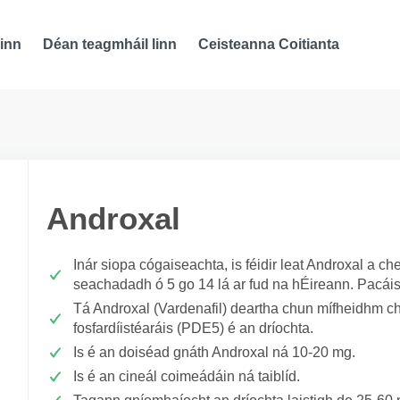
inn
Déan teagmháil linn
Ceisteanna Coitianta
Androxal
Inár siopa cógaiseachta, is féidir leat Androxal a c
seachadadh ó 5 go 14 lá ar fud na hÉireann. Pacáis
Tá Androxal (Vardenafil) deartha chun mífheidhm chna
fosfardíistéaráis (PDE5) é an dríochta.
Is é an doiséad gnáth Androxal ná 10-20 mg.
Is é an cineál coimeádáin ná taiblíd.