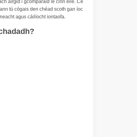
ach airgid i gcomparáid le cinn eile. Cé
gheann tú cógais den chéad scoth gan íoc
neacht agus cáilíocht iontaofa.
eachadadh?