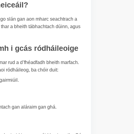
heiceáil?
il go slán gan aon mharc seachtrach a
í thar a bheith tábhachtach dúinn, agus
mh i gcás ródháileoige
ar rud a d’fhéadfadh bheith marfach.
oi ródháileog, ba chóir duit:
airmiúil.
chtach gan aláraim gan ghá.