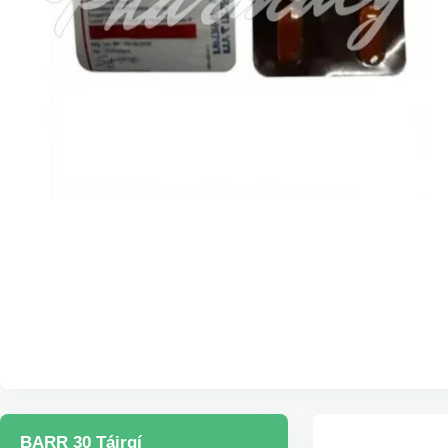
BARR 30 Táirgí