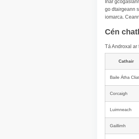
Inár gcógaslann 
go dtairgeann s
iomarca. Ceanna
Cén chath
Tá Androxal ar 
Cathair
Baile Átha Clia
Corcaigh
Luimneach
Gaillimh