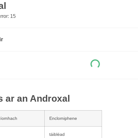
al
ror: 15
ir
s ar an Androxal
níomhach
Enclomiphene
táibléad