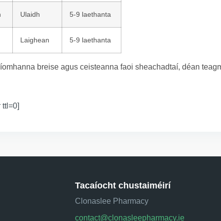
n
Ulaidh
5-9 laethanta
Laighean
5-9 laethanta
íomhanna breise agus ceisteanna faoi sheachadtaí, déan teagmh
 ttl=0]
Tacaíocht chustaiméirí
Clonaslee Pharmacy
contact@clonasleepharmacy.ie