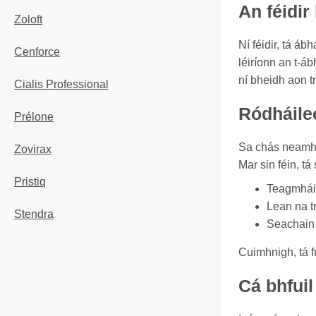
An féidir
Zoloft
Ní féidir, tá á
Cenforce
léiríonn an t-á
ní bheidh aon t
Cialis Professional
Ródháile
Prélone
Sa chás neamhc
Zovirax
Mar sin féin, tá
Pristiq
Teagmháil
Lean na t
Stendra
Seachain d
Cuimhnigh, tá f
Cá bhfuil