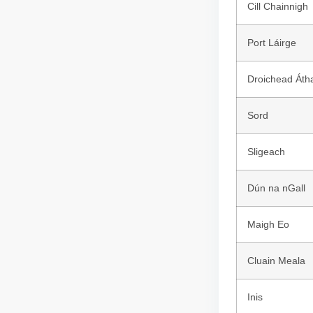
Cill Chainnigh
Port Láirge
Droichead Áth
Sord
Sligeach
Dún na nGall
Maigh Eo
Cluain Meala
Inis