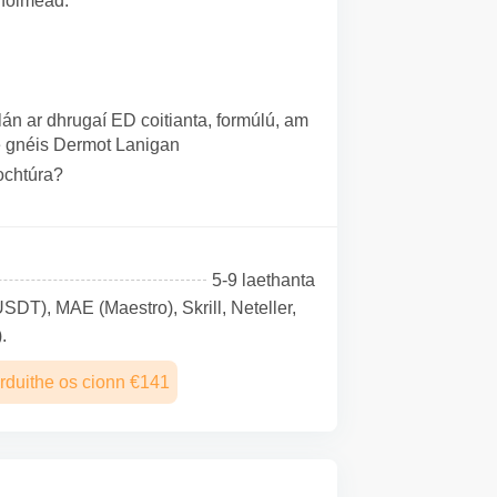
 nóiméad.
án ar dhrugaí ED coitianta, formúlú, am
te gnéis Dermot Lanigan
dochtúra?
5-9 laethanta
SDТ), MAE (Maestro), Skrill, Neteller,
.
rduithe os cionn €141