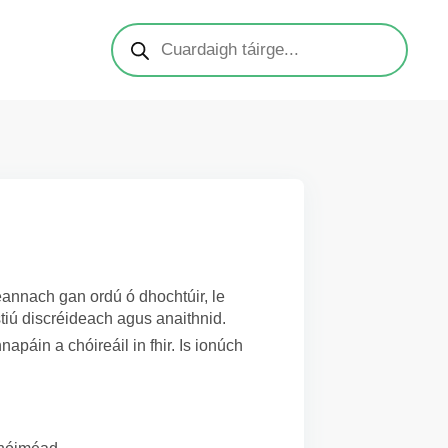
heannach gan ordú ó dhochtúir, le
tiú discréideach agus anaithnid.
páin a chóireáil in fhir. Is ionúch