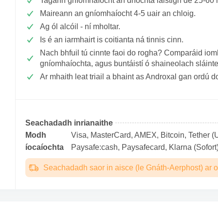
Tagann gníomhaíocht an dríochta laistigh de 25-60
Maireann an gníomhaíocht 4-5 uair an chloig.
Ag ól alcóil - ní mholtar.
Is é an iarmhairt is coitianta ná tinnis cinn.
Nach bhfuil tú cinnte faoi do rogha? Comparáid ioml
gníomhaíochta, agus buntáistí ó shaineolach sláin
Ar mhaith leat triail a bhaint as Androxal gan ordú 
Seachadadh inrianaithe
Modh
Visa, MasterCard, AMEX, Bitcoin, Tether (U
íocaíochta
Paysafe:cash, Paysafecard, Klarna (Sofort)
Seachadadh saor in aisce (le Gnáth-Aerphost) ar o