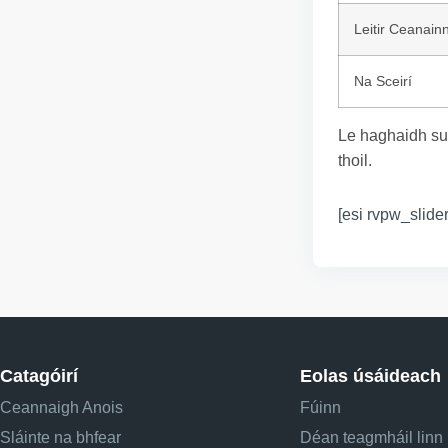
Leitir Ceanain
Na Sceirí
Le haghaidh su
thoil.
[esi rvpw_slider
Catagóirí
Eolas úsáideach
Ceannaigh Anois
Fúinn
Sláinte na bhfear
Déan teagmháil linn