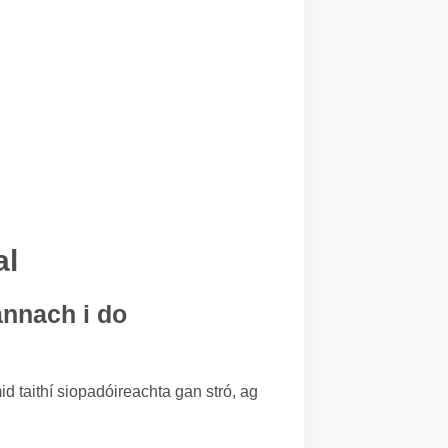
al
annach i do
id taithí siopadóireachta gan stró, ag