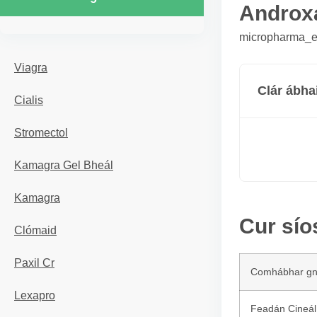
Androx
micropharma_er
Viagra
Clár ábha
Cialis
Stromectol
Kamagra Gel Bheál
Kamagra
Cur sío
Clómaid
Paxil Cr
Comhábhar g
Lexapro
Feadán Cineál