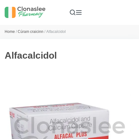
Home
/
Cúram craicinn
/ Alfacalcidol
Alfacalcidol