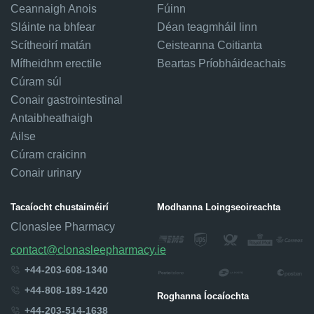
Ceannaigh Anois
Fúinn
Sláinte na bhfear
Déan teagmháil linn
Scítheoirí matán
Ceisteanna Coitianta
Mífheidhm erectile
Beartas Príobháideachais
Cúram súl
Conair gastrointestinal
Antaibheathaigh
Ailse
Cúram craicinn
Conair urinary
Tacaíocht chustaiméirí
Modhanna Loingseoireachta
Clonaslee Pharmacy
contact@clonasleepharmacy.ie
+44-203-608-1340
+44-808-189-1420
Roghanna Íocaíochta
+44-203-514-1638