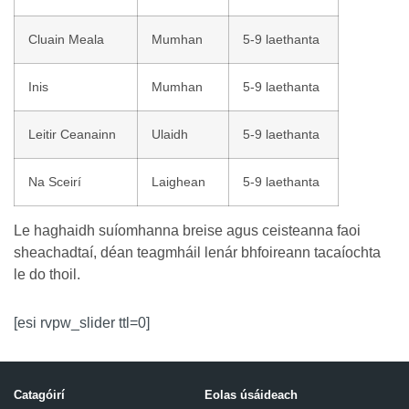
Cluain Meala
Mumhan
5-9 laethanta
Inis
Mumhan
5-9 laethanta
Leitir Ceanainn
Ulaidh
5-9 laethanta
Na Sceirí
Laighean
5-9 laethanta
Le haghaidh suíomhanna breise agus ceisteanna faoi
sheachadtaí, déan teagmháil lenár bhfoireann tacaíochta
le do thoil.
[esi rvpw_slider ttl=0]
Catagóirí
Eolas úsáideach