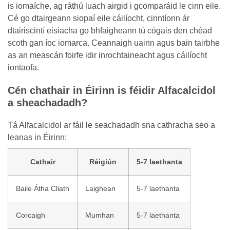
is iomaíche, ag ráthú luach airgid i gcomparáid le cinn eile.
Cé go dtairgeann siopaí eile cáilíocht, cinntíonn ár
dtairiscintí eisiacha go bhfaigheann tú cógais den chéad
scoth gan íoc iomarca. Ceannaigh uainn agus bain tairbhe
as an meascán foirfe idir inrochtaineacht agus cáilíocht
iontaofa.
Cén chathair in Éirinn is féidir Alfacalcidol
a sheachadadh?
Tá Alfacalcidol ar fáil le seachadadh sna cathracha seo a
leanas in Éirinn:
Cathair
Réigiún
5-7 laethanta
Baile Átha Cliath
Laighean
5-7 laethanta
Corcaigh
Mumhan
5-7 laethanta