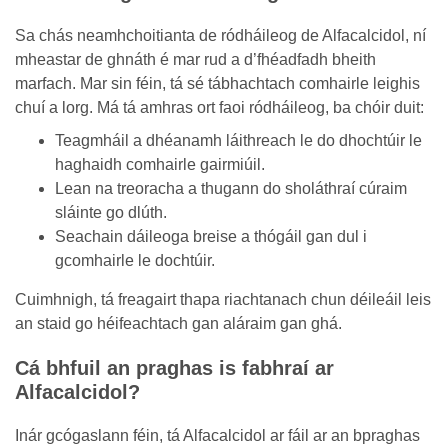
Sa chás neamhchoitianta de ródháileog de Alfacalcidol, ní
mheastar de ghnáth é mar rud a d’fhéadfadh bheith
marfach. Mar sin féin, tá sé tábhachtach comhairle leighis
chuí a lorg. Má tá amhras ort faoi ródháileog, ba chóir duit:
Teagmháil a dhéanamh láithreach le do dhochtúir le
haghaidh comhairle gairmiúil.
Lean na treoracha a thugann do sholáthraí cúraim
sláinte go dlúth.
Seachain dáileoga breise a thógáil gan dul i
gcomhairle le dochtúir.
Cuimhnigh, tá freagairt thapa riachtanach chun déileáil leis
an staid go héifeachtach gan aláraim gan ghá.
Cá bhfuil an praghas is fabhraí ar
Alfacalcidol?
Inár gcógaslann féin, tá Alfacalcidol ar fáil ar an bpraghas