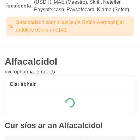
(USDТ), MAE (Maestro), Skrill, Neteller,
íocaíochta
Paysafe:cash, Paysafecard, Klarna (Sofort).
Seachadadh saor in aisce (le Gnáth-Aerphost) ar
orduithe os cionn €141
Alfacalcidol
micropharma_error: 15
Clár ábhair
Cur síos ar an Alfacalcidol