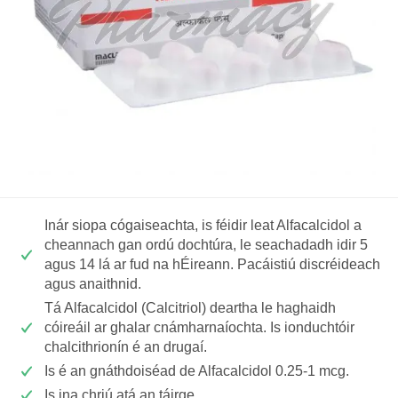
Inár siopa cógaiseachta, is féidir leat Alfacalcidol a
cheannach gan ordú dochtúra, le seachadadh idir 5
agus 14 lá ar fud na hÉireann. Pacáistiú discréideach
agus anaithnid.
Tá Alfacalcidol (Calcitriol) deartha le haghaidh
cóireáil ar ghalar cnámharnaíochta. Is ionduchtóir
chalcithrionín é an drugaí.
Is é an gnáthdoiséad de Alfacalcidol 0.25-1 mcg.
Is ina chriú atá an táirge.