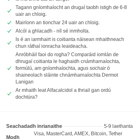
Tagann gníomhaíocht an drugaí taobh istigh de 6-8
uair an chloig.
Mairíonn an tionchar 24 uair an chloig.
Alcól a ghlacadh - níl sé inmholta.
Is é an iarmhairt is coitianta náisean mhaithneach
chun ráthaí ionracha leaideacha.
Anróbháil faoi do rogha? Comparáid iomlán de
dhrugaí coitianta le haghaidh cnámharnaíochta,
formúlú, am gníomhaíochta, agus sochair ó
shaineolach sláinte chnámharnaíochta Dermot
Lanigan
Ar mhaith leat Alfacalcidol a thriail gan ordú
dochtúra?
Seachadadh inrianaithe
5-9 laethanta
Visa, MasterCard, AMEX, Bitcoin, Tether
Modh