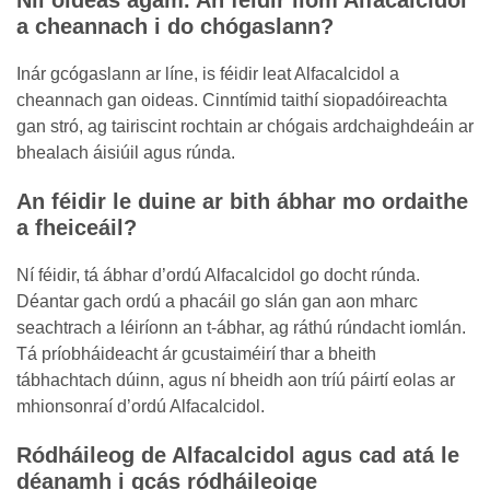
Níl oideas agam. An féidir liom Alfacalcidol
a cheannach i do chógaslann?
Inár gcógaslann ar líne, is féidir leat Alfacalcidol a
cheannach gan oideas. Cinntímid taithí siopadóireachta
gan stró, ag tairiscint rochtain ar chógais ardchaighdeáin ar
bhealach áisiúil agus rúnda.
An féidir le duine ar bith ábhar mo ordaithe
a fheiceáil?
Ní féidir, tá ábhar d’ordú Alfacalcidol go docht rúnda.
Déantar gach ordú a phacáil go slán gan aon mharc
seachtrach a léiríonn an t-ábhar, ag ráthú rúndacht iomlán.
Tá príobháideacht ár gcustaiméirí thar a bheith
tábhachtach dúinn, agus ní bheidh aon tríú páirtí eolas ar
mhionsonraí d’ordú Alfacalcidol.
Ródháileog de Alfacalcidol agus cad atá le
déanamh i gcás ródháileoige