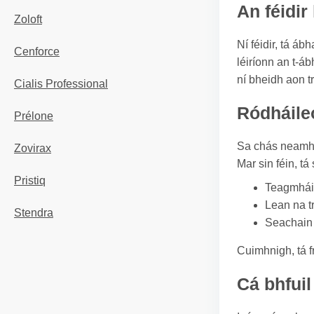
An féidir
Zoloft
Ní féidir, tá á
Cenforce
léiríonn an t-á
ní bheidh aon t
Cialis Professional
Ródháile
Prélone
Sa chás neamhch
Zovirax
Mar sin féin, tá
Pristiq
Teagmháil
Lean na t
Stendra
Seachain d
Cuimhnigh, tá f
Cá bhfuil