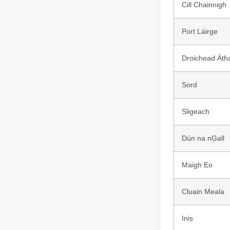
Cill Chainnigh
Port Láirge
Droichead Áth
Sord
Sligeach
Dún na nGall
Maigh Eo
Cluain Meala
Inis