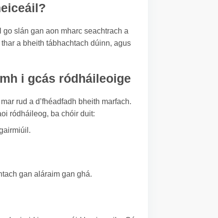
heiceáil?
il go slán gan aon mharc seachtrach a
í thar a bheith tábhachtach dúinn, agus
mh i gcás ródháileoige
mar rud a d’fhéadfadh bheith marfach.
oi ródháileog, ba chóir duit:
airmiúil.
chtach gan aláraim gan ghá.