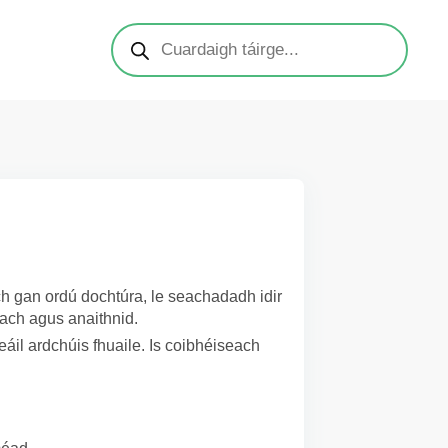
ch gan ordú dochtúra, le seachadadh idir
each agus anaithnid.
eáil ardchúis fhuaile. Is coibhéiseach