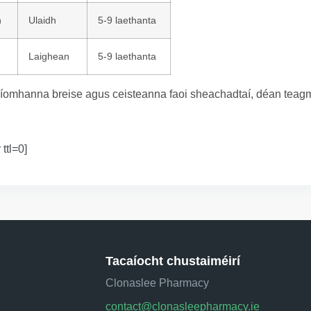
n
Ulaidh
5-9 laethanta
Laighean
5-9 laethanta
íomhanna breise agus ceisteanna faoi sheachadtaí, déan teagmh
 ttl=0]
Tacaíocht chustaiméirí
Clonaslee Pharmacy
contact@clonasleepharmacy.ie