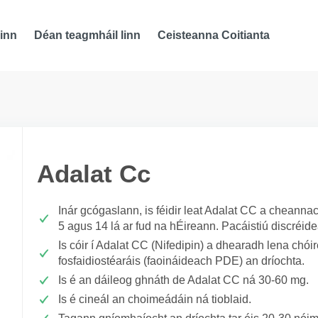
inn
Déan teagmháil linn
Ceisteanna Coitianta
Adalat Cc
Inár gcógaslann, is féidir leat Adalat CC a cheanna
5 agus 14 lá ar fud na hÉireann. Pacáistiú discréid
Is cóir í Adalat CC (Nifedipin) a dhearadh lena chóir
fosfaidiostéaráis (faoináideach PDE) an dríochta.
Is é an dáileog ghnáth de Adalat CC ná 30-60 mg.
Is é cineál an choimeádáin ná tioblaid.