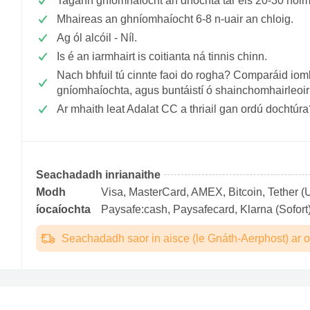
Tagann gníomhaíocht an dríochta tar éis 20-30 nói
Mhaireas an ghníomhaíocht 6-8 n-uair an chloig.
Ag ól alcóil - Níl.
Is é an iarmhairt is coitianta ná tinnis chinn.
Nach bhfuil tú cinnte faoi do rogha? Comparáid iomlá
gníomhaíochta, agus buntáistí ó shainchomhairleoir
Ar mhaith leat Adalat CC a thriail gan ordú dochtúra
Seachadadh inrianaithe
Modh
Visa, MasterCard, AMEX, Bitcoin, Tether (U
íocaíochta
Paysafe:cash, Paysafecard, Klarna (Sofort)
Seachadadh saor in aisce (le Gnáth-Aerphost) ar o