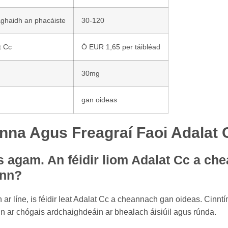
aghaidh an phacáiste
30-120
t Cc
Ó EUR 1,65 per táibléad
30mg
gan oideas
nna Agus Freagraí Faoi Adalat 
s agam. An féidir liom Adalat Cc a ch
ann?
 ar líne, is féidir leat Adalat Cc a cheannach gan oideas. Cinntí
tain ar chógais ardchaighdeáin ar bhealach áisiúil agus rúnda.