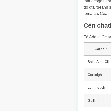
Inár gcógaslann 
go dtairgeann s
iomarca. Ceanna
Cén chath
Tá Adalat Cc ar
Cathair
Baile Átha Clia
Corcaigh
Luimneach
Gaillimh