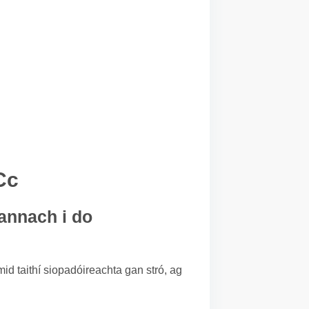
Cc
eannach i do
mid taithí siopadóireachta gan stró, ag