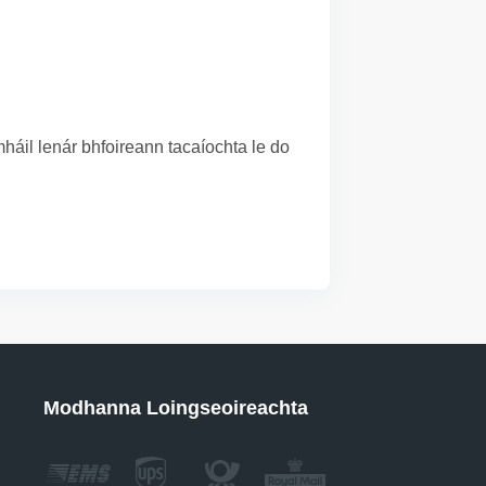
áil lenár bhfoireann tacaíochta le do
Modhanna Loingseoireachta