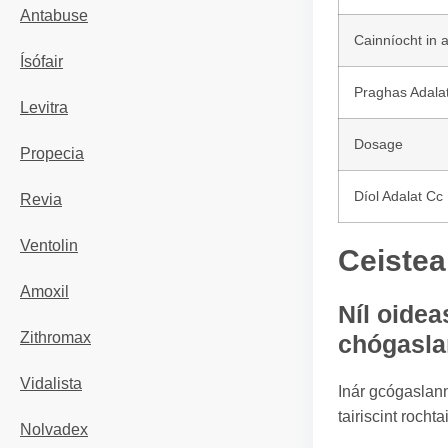
Antabuse
Cainníocht in 
Ísófair
Praghas Adala
Levitra
Dosage
Propecia
Díol Adalat Cc
Revia
Ventolin
Ceistea
Amoxil
Níl oidea
Zithromax
chógasl
Vidalista
Inár gcógaslann
tairiscint roch
Nolvadex