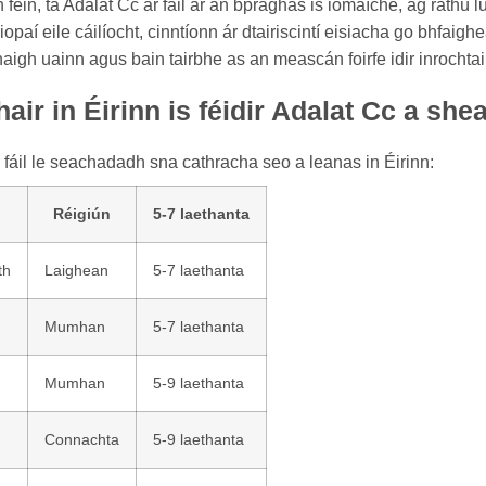
féin, tá Adalat Cc ar fáil ar an bpraghas is iomaíche, ag ráthú l
iopaí eile cáilíocht, cinntíonn ár dtairiscintí eisiacha go bhfai
igh uainn agus bain tairbhe as an meascán foirfe idir inrochtai
air in Éirinn is féidir Adalat Cc a s
 fáil le seachadadh sna cathracha seo a leanas in Éirinn:
Réigiún
5-7 laethanta
th
Laighean
5-7 laethanta
Mumhan
5-7 laethanta
Mumhan
5-9 laethanta
Connachta
5-9 laethanta