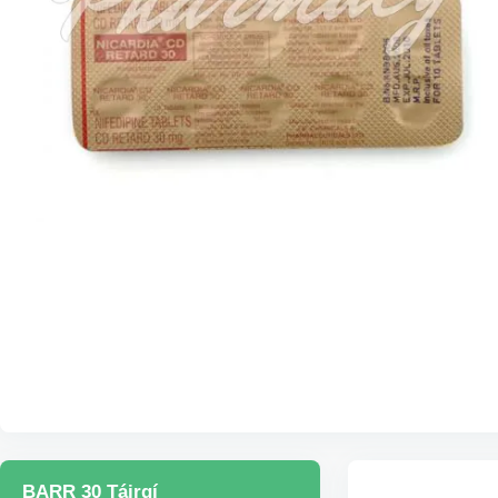
BARR 30 Táirgí