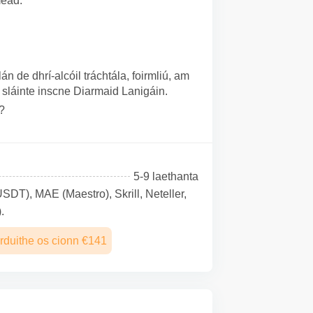
méad.
n de dhrí-alcóil tráchtála, foirmliú, am
 sláinte inscne Diarmaid Lanigáin.
?
5-9 laethanta
SDТ), MAE (Maestro), Skrill, Neteller,
.
rduithe os cionn €141