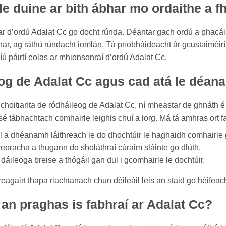
 le duine ar bith ábhar mo ordaithe a f
bhar d’ordú Adalat Cc go docht rúnda. Déantar gach ordú a phacá
bhar, ag ráthú rúndacht iomlán. Tá príobháideacht ár gcustaiméir
ríú páirtí eolas ar mhionsonraí d’ordú Adalat Cc.
og de Adalat Cc agus cad atá le déana
oitianta de ródháileog de Adalat Cc, ní mheastar de ghnáth é 
 sé tábhachtach comhairle leighis chuí a lorg. Má tá amhras ort fa
 a dhéanamh láithreach le do dhochtúir le haghaidh comhairle g
reoracha a thugann do sholáthraí cúraim sláinte go dlúth.
áileoga breise a thógáil gan dul i gcomhairle le dochtúir.
reagairt thapa riachtanach chun déileáil leis an staid go héifea
 an praghas is fabhraí ar Adalat Cc?