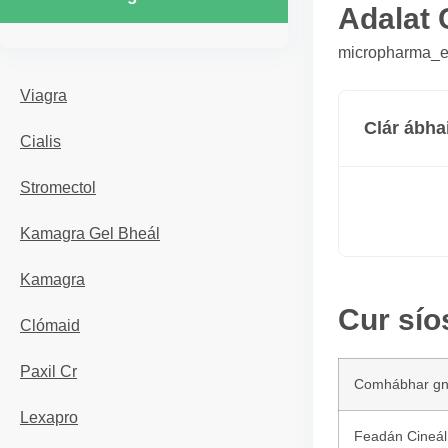
Adalat 
micropharma_er
Viagra
Clár ábha
Cialis
Stromectol
Kamagra Gel Bheál
Kamagra
Cur sío
Clómaid
Paxil Cr
Comhábhar g
Lexapro
Feadán Cineál