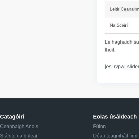
Leitir Ceanain
Na Sceirí
Le haghaidh su
thoil.
[esi rvpw_slider
Catagóirí
Eolas úsáideach
Ceannaigh Anois
Fúinn
Sláinte na bhfear
Déan teagmháil linn