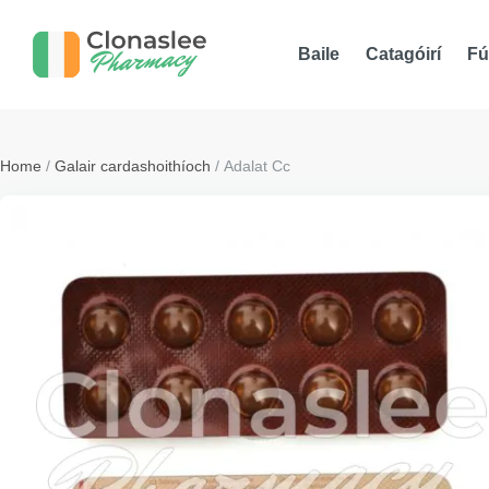
Baile
Catagóirí
Fú
Home
/
Galair cardashoithíoch
/ Adalat Cc