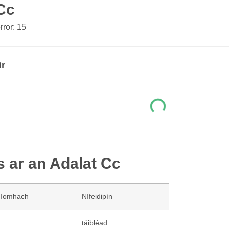
Cc
ror: 15
ir
s ar an Adalat Cc
níomhach
Nífeidipín
táibléad