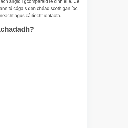
uach airgid i gcomparáid le cinn eile. Cé
gheann tú cógais den chéad scoth gan íoc
neacht agus cáilíocht iontaofa.
heachadadh?