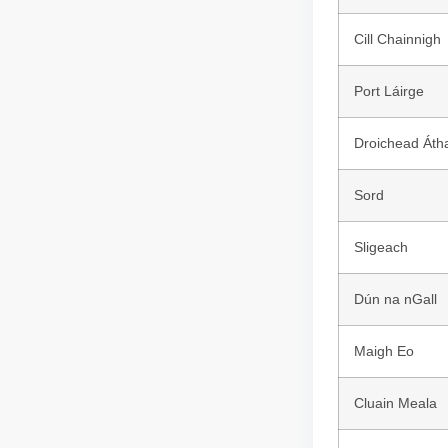
Cill Chainnigh
Port Láirge
Droichead Áth
Sord
Sligeach
Dún na nGall
Maigh Eo
Cluain Meala