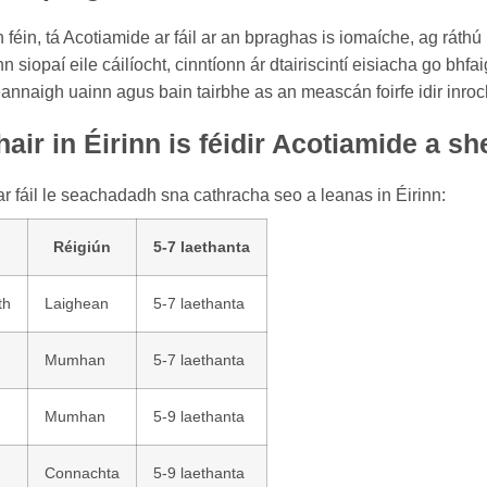
féin, tá Acotiamide ar fáil ar an bpraghas is iomaíche, ag ráthú 
n siopaí eile cáilíocht, cinntíonn ár dtairiscintí eisiacha go bh
annaigh uainn agus bain tairbhe as an meascán foirfe idir inroch
air in Éirinn is féidir Acotiamide a 
r fáil le seachadadh sna cathracha seo a leanas in Éirinn:
Réigiún
5-7 laethanta
th
Laighean
5-7 laethanta
Mumhan
5-7 laethanta
Mumhan
5-9 laethanta
Connachta
5-9 laethanta