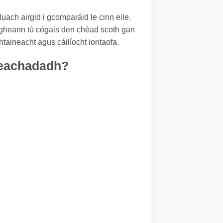
luach airgid i gcomparáid le cinn eile.
faigheann tú cógais den chéad scoth gan
taineacht agus cáilíocht iontaofa.
sheachadadh?