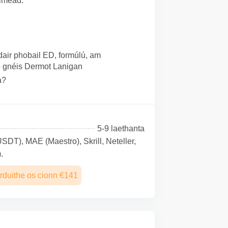
óiméad.
dair phobail ED, formúlú, am
te gnéis Dermot Lanigan
a?
5-9 laethanta
SDТ), MAE (Maestro), Skrill, Neteller,
.
rduithe os cionn €141