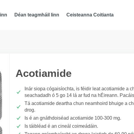
inn
Déan teagmháil linn
Ceisteanna Coitianta
Acotiamide
Inár siopa cógaisíochta, is féidir leat acotiamide a
seachadadh ó 5 go 14 lá ar fud na hÉireann. Pacáis
Tá acotiamide deartha chun neamhoird bhuige a chóir
drog.
Is é an gnáthdoiséad acotiamide 100-300 mg.
Is táibléad é an cineál coimeádáin.