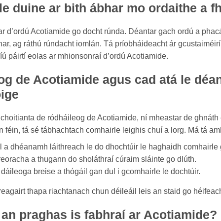
 le duine ar bith ábhar mo ordaithe a f
bhar d’ordú Acotiamide go docht rúnda. Déantar gach ordú a pha
bhar, ag ráthú rúndacht iomlán. Tá príobháideacht ár gcustaiméir
ríú páirtí eolas ar mhionsonraí d’ordú Acotiamide.
og de Acotiamide agus cad atá le déa
oige
hoitianta de ródháileog de Acotiamide, ní mheastar de ghnáth 
 féin, tá sé tábhachtach comhairle leighis chuí a lorg. Má tá amh
 a dhéanamh láithreach le do dhochtúir le haghaidh comhairle g
reoracha a thugann do sholáthraí cúraim sláinte go dlúth.
áileoga breise a thógáil gan dul i gcomhairle le dochtúir.
reagairt thapa riachtanach chun déileáil leis an staid go héifea
 an praghas is fabhraí ar Acotiamide?