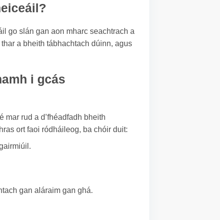
heiceáil?
cáil go slán gan aon mharc seachtrach a
í thar a bheith tábhachtach dúinn, agus
namh i gcás
é mar rud a d’fhéadfadh bheith
ras ort faoi ródháileog, ba chóir duit:
airmiúil.
chtach gan aláraim gan ghá.