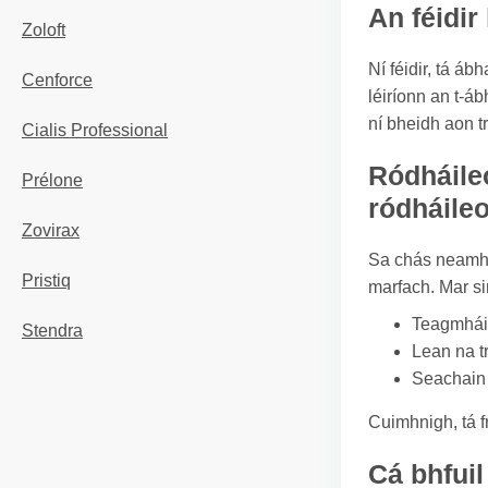
An féidir
Zoloft
Ní féidir, tá á
Cenforce
léiríonn an t-á
ní bheidh aon t
Cialis Professional
Ródháile
Prélone
ródháile
Zovirax
Sa chás neamhc
Pristiq
marfach. Mar sin
Teagmháil
Stendra
Lean na t
Seachain d
Cuimhnigh, tá f
Cá bhfuil