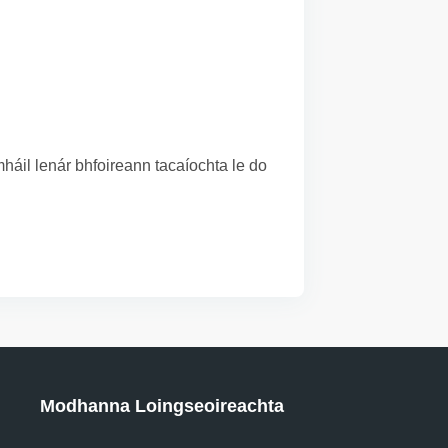
áil lenár bhfoireann tacaíochta le do
Modhanna Loingseoireachta