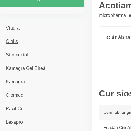
Acotia
micropharma_er
Viagra
Clár ábha
Cialis
Stromectol
Kamagra Gel Bheál
Kamagra
Cur sío
Clómaid
Paxil Cr
Comhábhar g
Lexapro
Feadán Cineál