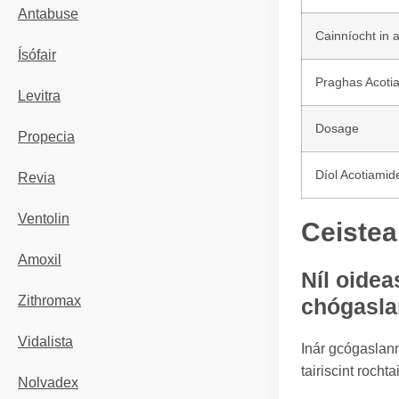
Antabuse
Cainníocht in 
Ísófair
Praghas Acoti
Levitra
Dosage
Propecia
Díol Acotiamid
Revia
Ventolin
Ceistea
Amoxil
Níl oidea
Zithromax
chógasl
Vidalista
Inár gcógaslann
tairiscint roch
Nolvadex