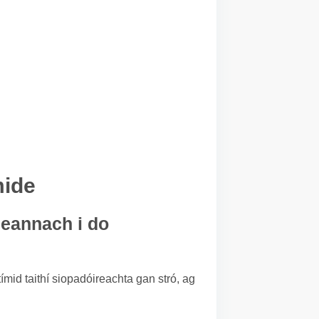
mide
heannach i do
ímid taithí siopadóireachta gan stró, ag