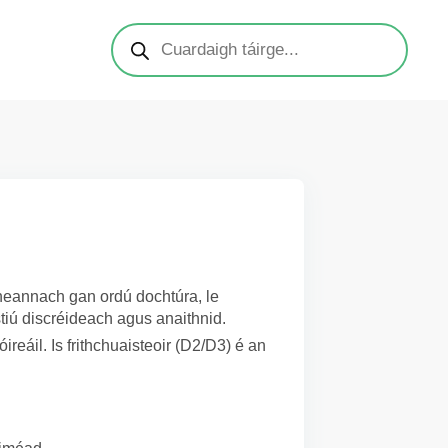
 cheannach gan ordú dochtúra, le
tiú discréideach agus anaithnid.
eáil. Is frithchuaisteoir (D2/D3) é an