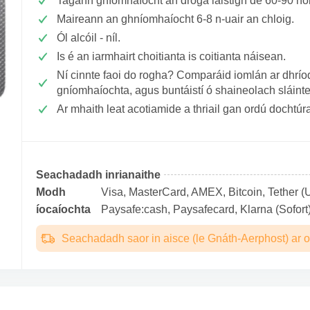
Tagann gníomhaíocht an droga laistigh de 60-90 n
Maireann an ghníomhaíocht 6-8 n-uair an chloig.
Ól alcóil - níl.
Is é an iarmhairt choitianta is coitianta náisean.
Ní cinnte faoi do rogha? Comparáid iomlán ar dhrío
gníomhaíochta, agus buntáistí ó shaineolach sláin
Ar mhaith leat acotiamide a thriail gan ordú dochtúr
Seachadadh inrianaithe
Modh
Visa, MasterCard, AMEX, Bitcoin, Tether (U
íocaíochta
Paysafe:cash, Paysafecard, Klarna (Sofort)
Seachadadh saor in aisce (le Gnáth-Aerphost) ar o