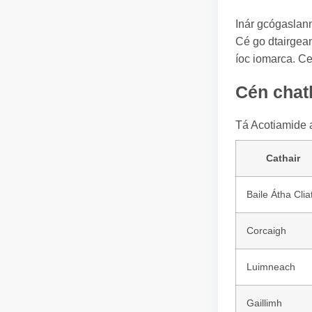
Inár gcógaslann 
Cé go dtairgean
íoc iomarca. Ce
Cén chath
Tá Acotiamide a
Cathair
Baile Átha Clia
Corcaigh
Luimneach
Gaillimh