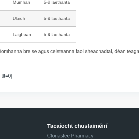
Mumhan
5-9 laethanta
n
Ulaidh
5-9 laethanta
Laighean
5-9 laethanta
íomhanna breise agus ceisteanna faoi sheachadtaí, déan teagmh
 ttl=0]
Tacaíocht chustaiméirí
Clonaslee Pharmacy