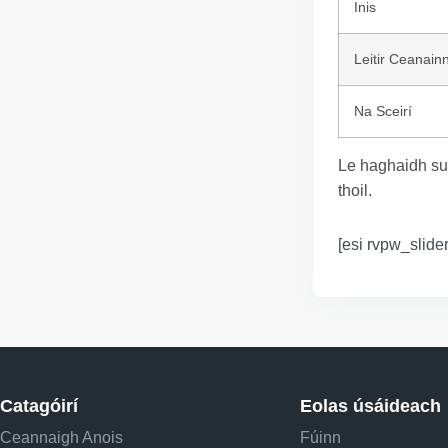
Inis
Leitir Ceanain
Na Sceirí
Le haghaidh su
thoil.
[esi rvpw_slider
Catagóirí
Eolas úsáideach
Ceannaigh Anois
Fúinn