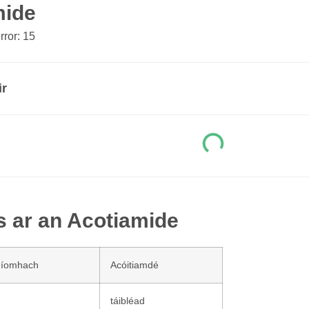
mide
ror: 15
ir
s ar an Acotiamide
níomhach
Acóitiamdé
táibléad