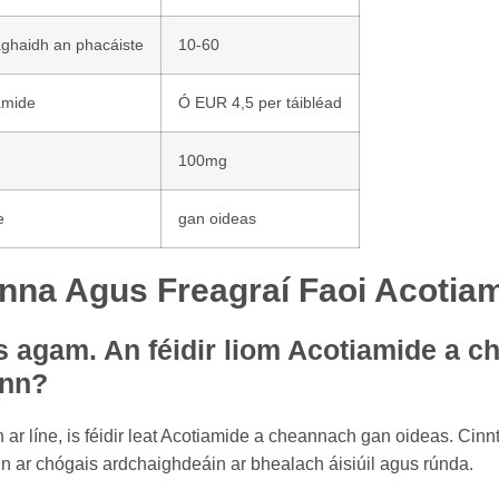
aghaidh an phacáiste
10-60
amide
Ó EUR 4,5 per táibléad
100mg
e
gan oideas
nna Agus Freagraí Faoi Acotia
s agam. An féidir liom Acotiamide a c
ann?
 ar líne, is féidir leat Acotiamide a cheannach gan oideas. Cinnt
tain ar chógais ardchaighdeáin ar bhealach áisiúil agus rúnda.