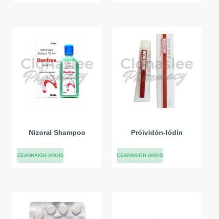
Nizoral Shampoo
Próividón-Iódín
CEANNAIGH ANOIS
CEANNAIGH ANOIS