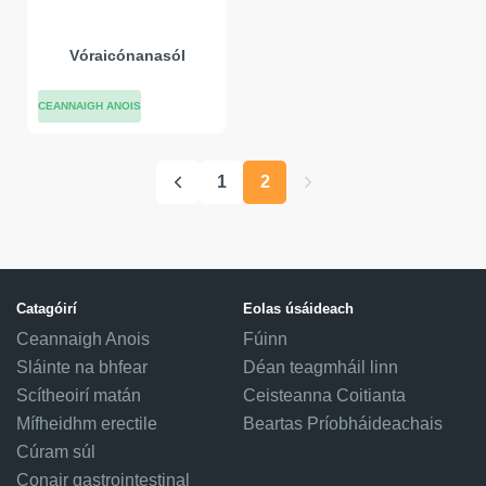
Vóraicónanasól
CEANNAIGH ANOIS
1
2
Catagóirí
Eolas úsáideach
Ceannaigh Anois
Fúinn
Sláinte na bhfear
Déan teagmháil linn
Scítheoirí matán
Ceisteanna Coitianta
Mífheidhm erectile
Beartas Príobháideachais
Cúram súl
Conair gastrointestinal