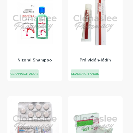
Nizoral Shampoo
Próividón-Iódín
CEANNAIGH ANOIS
CEANNAIGH ANOIS