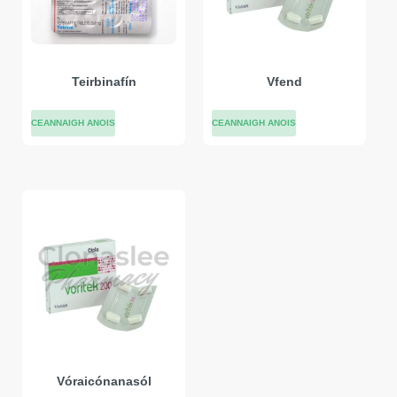
Teirbinafín
Vfend
CEANNAIGH ANOIS
CEANNAIGH ANOIS
Vóraicónanasól