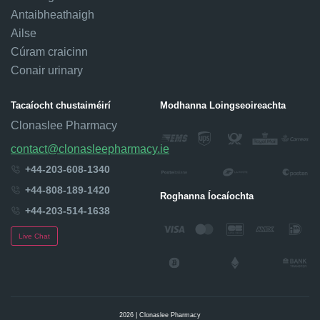
Antaibheathaigh
Ailse
Cúram craicinn
Conair urinary
Tacaíocht chustaiméirí
Modhanna Loingseoireachta
Clonaslee Pharmacy
contact@clonasleepharmacy.ie
+44-203-608-1340
+44-808-189-1420
Roghanna Íocaíochta
+44-203-514-1638
Live Chat
2026 | Clonaslee Pharmacy