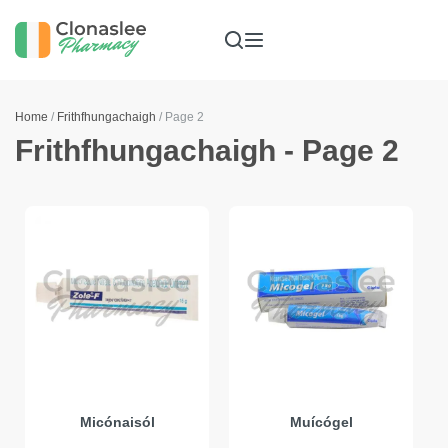
Home
/
Frithfhungachaigh
/ Page 2
Frithfhungachaigh - Page 2
Micónaisól
Muícógel