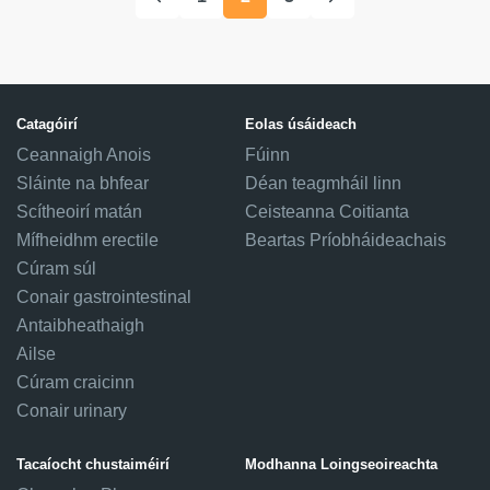
Catagóirí
Eolas úsáideach
Ceannaigh Anois
Fúinn
Sláinte na bhfear
Déan teagmháil linn
Scítheoirí matán
Ceisteanna Coitianta
Mífheidhm erectile
Beartas Príobháideachais
Cúram súl
Conair gastrointestinal
Antaibheathaigh
Ailse
Cúram craicinn
Conair urinary
Tacaíocht chustaiméirí
Modhanna Loingseoireachta