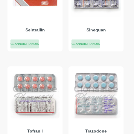
Seirtrailín
Sinequan
CEANNAIGH ANOIS
CEANNAIGH ANOIS
Tofranil
Trazodone